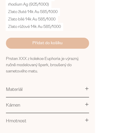
rhodium Ag (925/1000)
Zlato žluté 14k Au 585/1000
Zlato bílé 14k Au 585/1000
Zlato růžové 14k Au 585/1000
Přidat do košíku
Prsten XXX z kolekce Euphoria je výrazný,
ručně modelovaný šperk, broušený do
sametového matu.
Stříbrný prsten s černými diamanty si můžete
vybrat také se zlacením, růžovým zlacením či
Materiál
pokovením rhodiem nebo rutheniem.
Případná úprava velikosti je do 60 dnů
stříbro Ag 925/1000
bezplatná.
Kámen
nebo
14kt zlato Au 585/1000
Tajemství zapříčiněné touhou a přitažlivostí v
3 x 2.0 Černý diamant = 0.11 ct + certifikát
Hmotnost
křehkých křivkách, odkazuje na rozlévající se a
pravosti
všeobklopující pocity momentu sexuální euforie.
dle velikosti
12,06 - 13,02 g Ag 925/1000