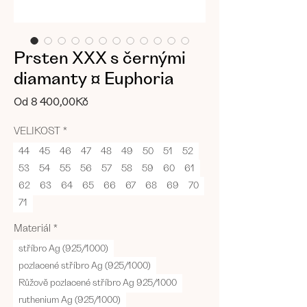
Prsten XXX s černými
diamanty ¤ Euphoria
Zvýhodněná
Od
8 400,00Kč
cena
VELIKOST
*
44
45
46
47
48
49
50
51
52
53
54
55
56
57
58
59
60
61
62
63
64
65
66
67
68
69
70
71
Materiál
*
stříbro Ag (925/1000)
pozlacené stříbro Ag (925/1000)
Růžově pozlacené stříbro Ag 925/1000
ruthenium Ag (925/1000)