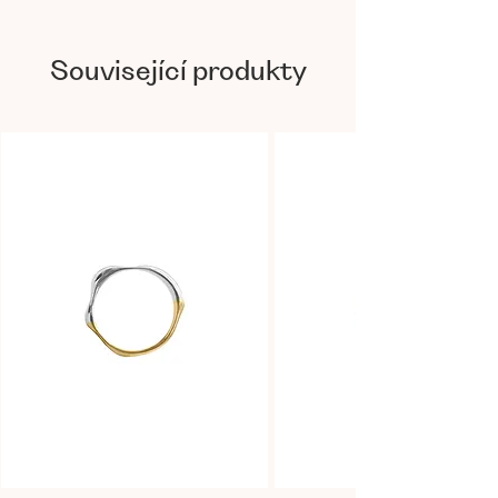
Euphoria
– kolekce, ve které se šperkařka a
designérka Mária Kobelová inspiruje hlubokými
Související produkty
prožitky euforie a jejími mnoha podobami.
Autorské šperky ze stříbra a zlata zde poukazují
na její jednotlivé typy a zdůrazňuje jejich
hodnotu. Je součástí každého z nás – dosažení
bodu štěstí, pocit duševního uspokojení,
rovnováhy, i silného a prudkého uvolnění. V
každém šperku se tak nese originální otisk
tohoto citového rozpoložení.