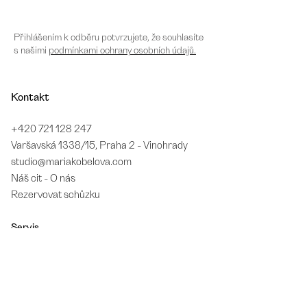
Přihlášením k odběru potvrzujete, že souhlasíte
s našimi
podmínkami ochrany osobních údajů.
Kontakt
+420 721 128 247
Varšavská 1338/15, Praha 2 - Vinohrady
studio@mariakobelova.com
Náš cit - O nás
Rezervovat schůzku
Servis
Měření velikosti
Péče o šperk
Záruční a pozáruční servis
Odstoupení od kupní smlouvy