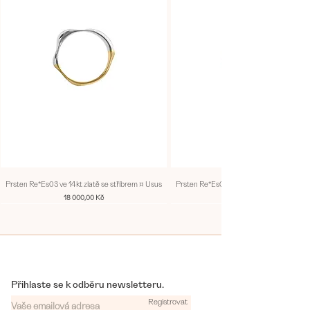
Prsten Re*Es03 ve 14kt zlatě se stříbrem ¤ Usus
Prsten Re*Es02 ve 14kt zlatě se stříbrem
Cena
18 000,00 Kč
Přihlaste se k odběru newsletteru.
Registrovat