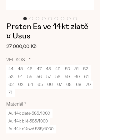
Prsten Es ve 14kt zlatě
¤ Usus
Cena
27 000,00 Kč
VELIKOST
*
44
45
46
47
48
49
50
51
52
53
54
55
56
57
58
59
60
61
62
63
64
65
66
67
68
69
70
71
Materiál
*
Au 14k zlaté 585/1000
Au 14k bílé 585/1000
Au 14k růžové 585/1000