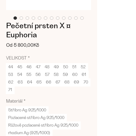
Pečetní prsten X ¤
Euphoria
Zvýhodněná
Od
5 800,00Kč
cena
VELIKOST
*
44
45
46
47
48
49
50
51
52
53
54
55
56
57
58
59
60
61
62
63
64
65
66
67
68
69
70
71
Materiál
*
Stříbro Ag 925/1000
Pozlacené stříbro Ag 925/1000
Růžově pozlacené stříbro Ag 925/1000
rhodium Ag (925/1000)